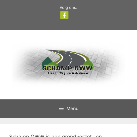
Spring
Volg ons:
naar
inhoud
Menu
Schamp GWW is een grondverzet- en