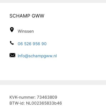
n
a
SCHAMP GWW
a
r
:
Winssen
06 526 956 90
Info@schampgww.nl
KVK-nummer: 73463809
BTW-id: NL002365833b46